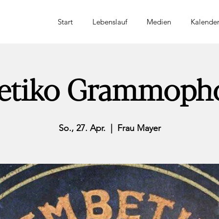
Start
Lebenslauf
Medien
Kalende
tiko Grammopho
So., 27. Apr.
  |  
Frau Mayer