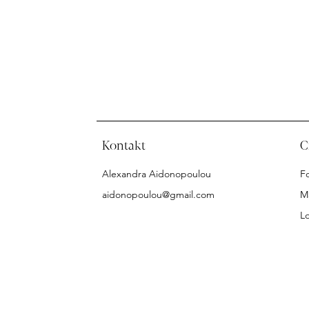
Kontakt
C
Alexandra Aidonopoulou
F
aidonopoulou@gmail.com
M
L