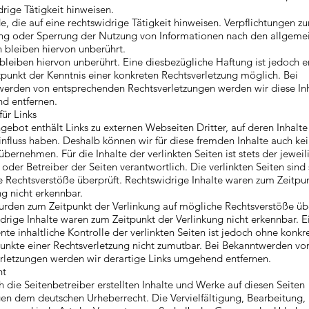
drige Tätigkeit hinweisen.
, die auf eine rechtswidrige Tätigkeit hinweisen. Verpflichtungen zu
ng oder Sperrung der Nutzung von Informationen nach den allgeme
 bleiben hiervon unberührt.
bleiben hiervon unberührt. Eine diesbezügliche Haftung ist jedoch e
punkt der Kenntnis einer konkreten Rechtsverletzung möglich. Bei
erden von entsprechenden Rechtsverletzungen werden wir diese In
d entfernen.
für Links
gebot enthält Links zu externen Webseiten Dritter, auf deren Inhalte
influss haben. Deshalb können wir für diese fremden Inhalte auch ke
bernehmen. Für die Inhalte der verlinkten Seiten ist stets der jeweil
oder Betreiber der Seiten verantwortlich. Die verlinkten Seiten sind 
 Rechtsverstöße überprüft. Rechtswidrige Inhalte waren zum Zeitpu
ng nicht erkennbar.
urden zum Zeitpunkt der Verlinkung auf mögliche Rechtsverstöße übe
drige Inhalte waren zum Zeitpunkt der Verlinkung nicht erkennbar. E
te inhaltliche Kontrolle der verlinkten Seiten ist jedoch ohne konkr
unkte einer Rechtsverletzung nicht zumutbar. Bei Bekanntwerden vo
rletzungen werden wir derartige Links umgehend entfernen.
ht
h die Seitenbetreiber erstellten Inhalte und Werke auf diesen Seiten
gen dem deutschen Urheberrecht. Die Vervielfältigung, Bearbeitung,