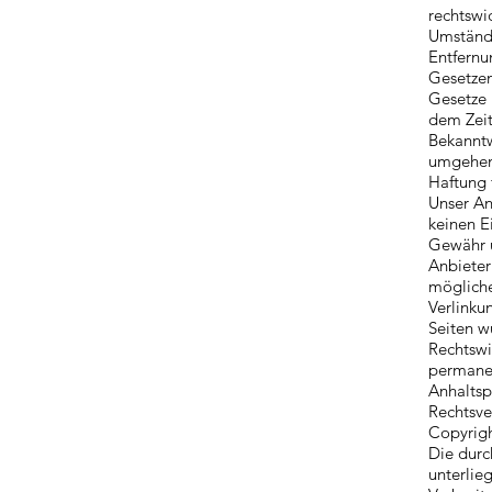
rechtswi
Umstände
Entfernu
Gesetzen
Gesetze 
dem Zeit
Bekanntw
umgehen
Haftung 
Unser An
keinen E
Gewähr ü
Anbieter 
mögliche
Verlinku
Seiten w
Rechtswi
permanen
Anhaltsp
Rechtsve
Copyrig
Die durc
unterlie