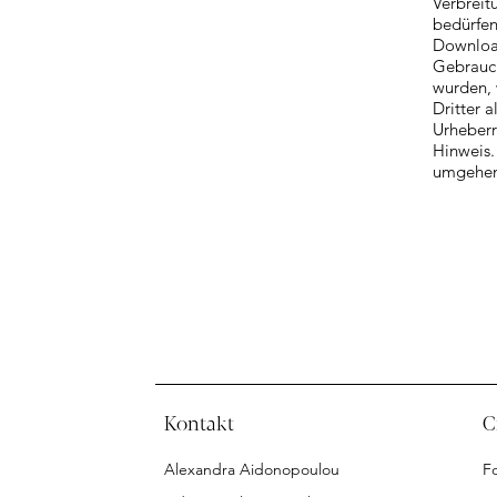
Verbreit
bedürfen
Download
Gebrauch
wurden, 
Dritter 
Urheberr
Hinweis.
umgehen
Kontakt
C
Alexandra Aidonopoulou
F