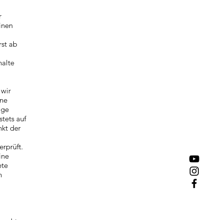
r
inen
rst ab
halte
 wir
ine
ige
stets auf
nkt der
rprüft.
ine
ete
n