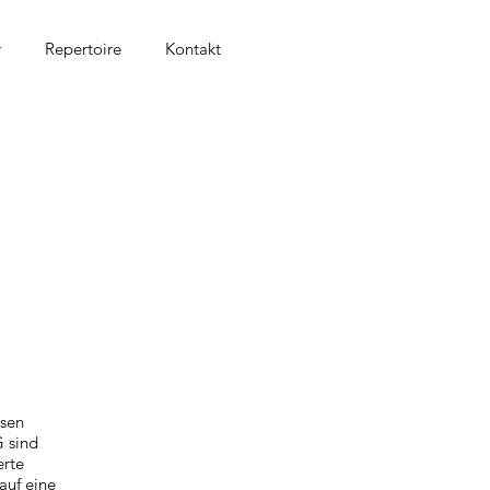
r
Repertoire
Kontakt
esen
G sind
erte
auf eine