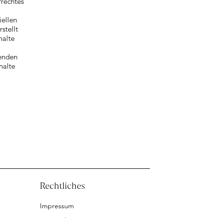
rrechtes
iellen
stellt
halte
henden
halte
Rechtliches
Impressum