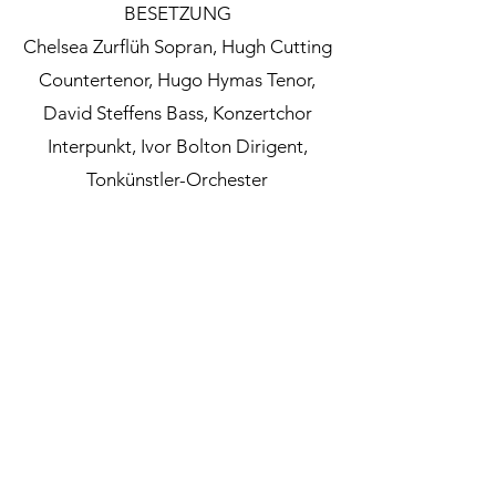
BESETZUNG
Chelsea Zurflüh Sopran, Hugh Cutting
Countertenor, Hugo Hymas Tenor,
David Steffens Bass, Konzertchor
Interpunkt, Ivor Bolton Dirigent,
Tonkünstler-Orchester
Kontakt
Credits
Alexandra
Fotos: Irmgard Gruber
Aidonopoulou
aidonopoulou@gmail.
Make up & Haare:
com
Ruth Kerschner
Logo: Franke