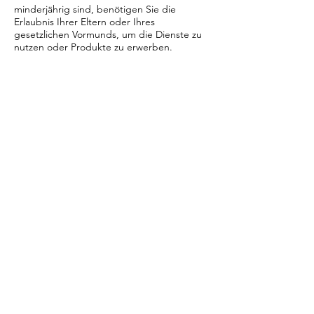
minderjährig sind, benötigen Sie die
Erlaubnis Ihrer Eltern oder Ihres
gesetzlichen Vormunds, um die Dienste zu
nutzen oder Produkte zu erwerben.
Kontakt
Credits
Alexandra
Fotos: Irmgard Gruber
Aidonopoulou
aidonopoulou@gmail.
Make up & Haare:
com
Ruth Kerschner
Logo: Franke
Genre
Rechtliches
Oper
Impressum
Barock
Datenschutz
Klassik
AGB