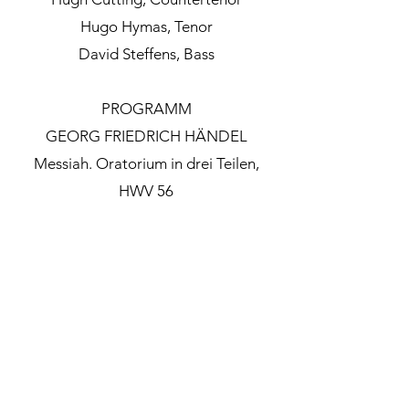
Hugo Hymas, Tenor
David Steffens, Bass
PROGRAMM
GEORG FRIEDRICH HÄNDEL
Messiah. Oratorium in drei Teilen,
HWV 56
Get in touch
Credits
Alexandra
Photos: Irmgard Gruber
Aidonopoulou
aidonopoulou@gmail.
Make up & hair: Ruth